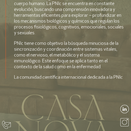
cuerpo humano. La PNIc se encuentra en constante
evolución, buscando una comprensión innovadora y
herramientas eficientes para explorar – profundizar en
los mecanismos biológicos y químicos que regulan los
procesos fisiológicos, cognitivos, emocionales, sociales
y sexuales.
PNIc tiene como objetivo la búsqueda minuciosa de la
sincronización y coordinación entre sistemas vitales,
como el nervioso, el metabólico y el sistema
inmunológico. Este enfoque se aplica tanto en el
contexto de la salud como en la enfermedad.
La comunidad científica internacional dedicada a la PNIc
se congrega en la PNI Research Society, y sus
investigaciones son publicadas en la prestigiosa revista
PNIRS Journal, reconocida a nivel internacional por su
alto impacto. Estos estudios fundamentan la integración
de la conducta, el pensamiento y los sistemas orgánicos.
Importantes universidades, como la Universidad de
California en Los Ángeles, la Universidad de Ohio State en
los Estados Unidos, y la Universidad de Rochester en